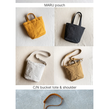
MARU pouch
C/N bucket tote & shoulder