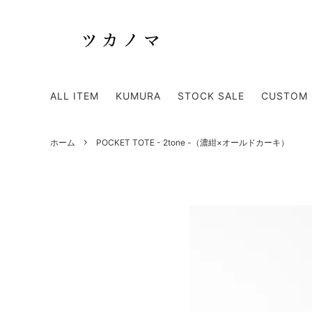
TOTE BAG
SHOUL
ALL ITEM
KUMURA
STOCK SALE
CUSTOM 
KUMURA
APRON
Discontinued item - 廃盤商品 -
ホーム
POCKET TOTE - 2tone -（濃紺×オールドカーキ）