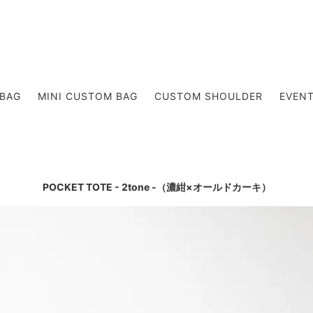
DER BAG
RUCK
BAG
MINI CUSTOM BAG
CUSTOM SHOULDER
EVEN
KIDS
POCKET TOTE - 2tone -（濃紺×オールドカーキ）