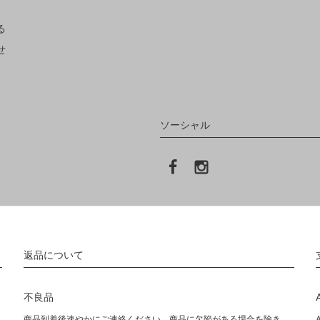
る
せ
ソーシャル
返品について
不良品
商品到着後速やかにご連絡ください。商品に欠陥がある場合を除き、