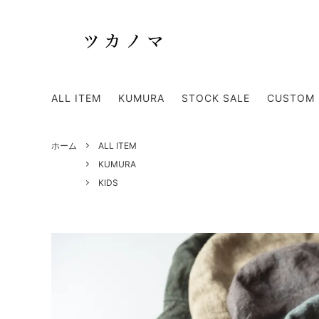
TOTE BAG
SHOUL
ALL ITEM
KUMURA
STOCK SALE
CUSTOM 
KUMURA
APRON
Discontinued item - 廃盤商品 -
ホーム
ALL ITEM
KUMURA
KIDS