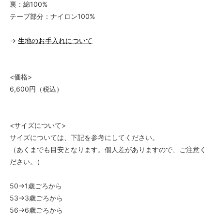
6,820円(税620円)
裏：綿100%
テープ部分：ナイロン100%
すみ・61（5）
6,820円(税620円)
→
生地のお手入れについて
よもぎ・50（1）
6,820円(税620円)
よもぎ・53（2）
6,820円(税620円)
<価格>
6,600円（税込）
よもぎ・56（3）
6,820円(税620円)
よもぎ・59（4）
6,820円(税620円)
<サイズについて>
サイズについては、下記を参考にしてください。
よもぎ・61（5）
6,820円(税620円)
（あくまでも目安となります。個人差がありますので、ご注意く
ださい。）
びわ・50（1）
7,480円(税680円)
50→1歳ごろから
びわ・53（2）
7,480円(税680円)
53→3歳ごろから
56→6歳ごろから
びわ・56（3）