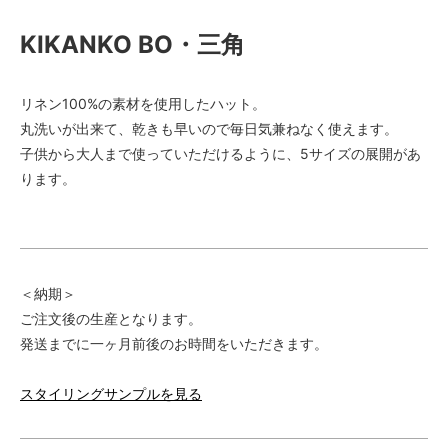
6,600円(税600円)
KIKANKO BO・三角
すみ・56（3）
6,600円(税600円)
すみ・59（4）
リネン100%の素材を使用したハット。
6,600円(税600円)
丸洗いが出来て、乾きも早いので毎日気兼ねなく使えます。
すみ・61（5）
子供から大人まで使っていただけるように、5サイズの展開があ
6,600円(税600円)
ります。
よもぎ・50（1）
6,600円(税600円)
よもぎ・53（2）
6,600円(税600円)
よもぎ・56（3）
＜納期＞
6,600円(税600円)
ご注文後の生産となります。
よもぎ・59（4）
発送までに一ヶ月前後のお時間をいただきます。
6,600円(税600円)
よもぎ・61（5）
スタイリングサンプルを見る
6,600円(税600円)
びわ・50（1）